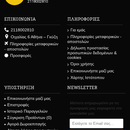
2118002810
ΕΠΙΚΟΙΝΩΝΙΑ
ΠΛΗΡΟΦΟΡΙΕΣ
2118002810
Για εμάς
Πληροφορίες μεταφορικών -
Οιχαλίας 6 Αθήνα – Γκύζη
αποστολών
Πληροφορίες μεταφορικών
Δήλωση προστασίας
- αποστολών
προσωπικών δεδομένων &
Προσφορές
cookies
Όροι χρήσης
Επικοινωνήστε μαζί μας
Χάρτης Ιστότοπου
ΥΠΟΣΤΗΡΙΞΗ
NEWSLETTER
Επικοινωνήστε μαζί μας
Μείνετε ενημερωμένοι με τις
Επιστροφές
προσφορές μας, εγγραφείτε στο
Ιστορικό Παραγγελιών
newsletter μας.
Σύγκριση Προϊόντων (
0
)
Αγορά Δωροεπιταγής