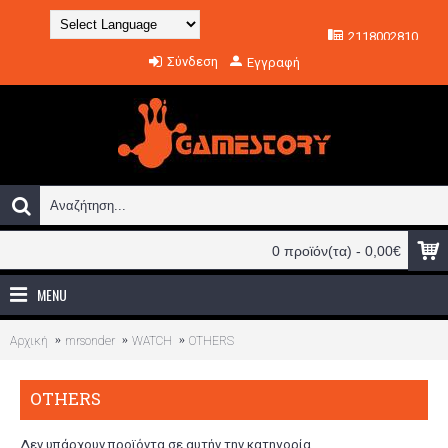
2118002810
Powered by
Σύνδεση
Εγγραφή
Translate
0 προϊόν(τα) - 0,00€
MENU
Αρχική
mrsonder
WATCH
OTHERS
OTHERS
Δεν υπάρχουν προϊόντα σε αυτήν την κατηγορία.