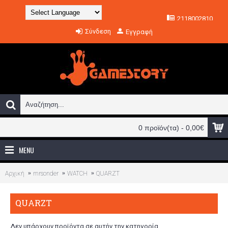
2118002810
Powered by
Σύνδεση
Εγγραφή
Translate
0 προϊόν(τα) - 0,00€
MENU
Αρχική
mrsonder
WATCH
QUARZT
QUARZT
Δεν υπάρχουν προϊόντα σε αυτήν την κατηγορία.