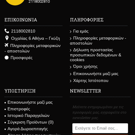
2118002810
ΕΠΙΚΟΙΝΩΝΙΑ
ΠΛΗΡΟΦΟΡΙΕΣ
2118002810
Για εμάς
Πληροφορίες μεταφορικών -
Οιχαλίας 6 Αθήνα – Γκύζη
αποστολών
Πληροφορίες μεταφορικών
Δήλωση προστασίας
- αποστολών
προσωπικών δεδομένων &
Προσφορές
cookies
Όροι χρήσης
Επικοινωνήστε μαζί μας
Χάρτης Ιστότοπου
ΥΠΟΣΤΗΡΙΞΗ
NEWSLETTER
Επικοινωνήστε μαζί μας
Μείνετε ενημερωμένοι με τις
Επιστροφές
προσφορές μας, εγγραφείτε στο
Ιστορικό Παραγγελιών
newsletter μας.
Σύγκριση Προϊόντων (
0
)
Αγορά Δωροεπιταγής