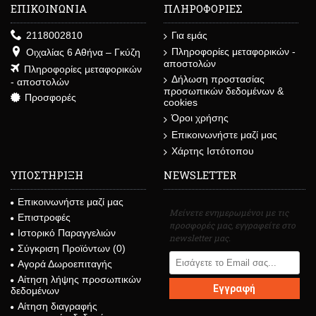
ΕΠΙΚΟΙΝΩΝΙΑ
ΠΛΗΡΟΦΟΡΙΕΣ
2118002810
Για εμάς
Πληροφορίες μεταφορικών -
Οιχαλίας 6 Αθήνα – Γκύζη
αποστολών
Πληροφορίες μεταφορικών
Δήλωση προστασίας
- αποστολών
προσωπικών δεδομένων &
Προσφορές
cookies
Όροι χρήσης
Επικοινωνήστε μαζί μας
Χάρτης Ιστότοπου
ΥΠΟΣΤΗΡΙΞΗ
NEWSLETTER
Επικοινωνήστε μαζί μας
Μείνετε ενημερωμένοι με τις
Επιστροφές
προσφορές μας, εγγραφείτε στο
Ιστορικό Παραγγελιών
newsletter μας.
Σύγκριση Προϊόντων (
0
)
Αγορά Δωροεπιταγής
Αίτηση λήψης προσωπικών
Εγγραφή
δεδομένων
Αίτηση διαγραφής