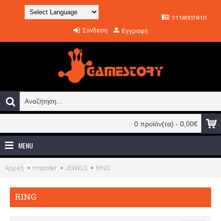
2118002810
Powered by
Σύνδεση
Εγγραφή
Translate
0 προϊόν(τα) - 0,00€
MENU
Αρχική
mrsonder
JEWELS
RING
RING