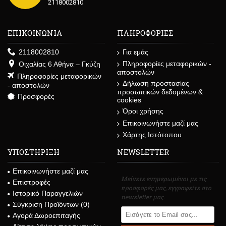
2118002810
ΕΠΙΚΟΙΝΩΝΙΑ
ΠΛΗΡΟΦΟΡΙΕΣ
2118002810
Για εμάς
Πληροφορίες μεταφορικών -
Οιχαλίας 6 Αθήνα – Γκύζη
αποστολών
Πληροφορίες μεταφορικών
Δήλωση προστασίας
- αποστολών
προσωπικών δεδομένων &
Προσφορές
cookies
Όροι χρήσης
Επικοινωνήστε μαζί μας
Χάρτης Ιστότοπου
ΥΠΟΣΤΗΡΙΞΗ
NEWSLETTER
Επικοινωνήστε μαζί μας
Μείνετε ενημερωμένοι με τις
Επιστροφές
προσφορές μας, εγγραφείτε στο
Ιστορικό Παραγγελιών
newsletter μας.
Σύγκριση Προϊόντων (
0
)
Αγορά Δωροεπιταγής