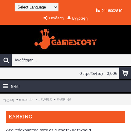
2118002810
Powered by
Σύνδεση
Εγγραφή
Translate
0 προϊόν(τα) - 0,00€
MENU
Αρχική
mrsonder
JEWELS
EARRING
EARRING
Δεν υπάρχουν προϊόντα σε αυτήν την κατηγορία.