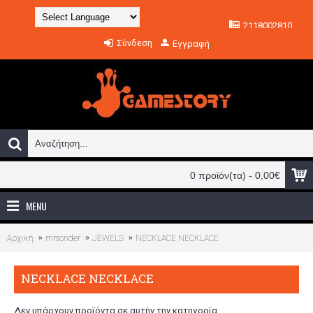
2118002810
Powered by
Σύνδεση
Εγγραφή
Translate
0 προϊόν(τα) - 0,00€
MENU
Αρχική
mrsonder
JEWELS
NECKLACE NECKLACE
NECKLACE NECKLACE
Δεν υπάρχουν προϊόντα σε αυτήν την κατηγορία.