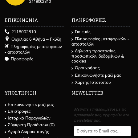
2118002810
ΕΠΙΚΟΙΝΩΝΙΑ
ΠΛΗΡΟΦΟΡΙΕΣ
2118002810
Για εμάς
Πληροφορίες μεταφορικών -
Οιχαλίας 6 Αθήνα – Γκύζη
αποστολών
Πληροφορίες μεταφορικών
Δήλωση προστασίας
- αποστολών
προσωπικών δεδομένων &
Προσφορές
cookies
Όροι χρήσης
Επικοινωνήστε μαζί μας
Χάρτης Ιστότοπου
ΥΠΟΣΤΗΡΙΞΗ
NEWSLETTER
Επικοινωνήστε μαζί μας
Μείνετε ενημερωμένοι με τις
Επιστροφές
προσφορές μας, εγγραφείτε στο
Ιστορικό Παραγγελιών
newsletter μας.
Σύγκριση Προϊόντων (
0
)
Αγορά Δωροεπιταγής