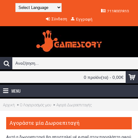
2118002810
Powered by
Σύνδεση
Εγγραφή
Translate
0 προϊόν(τα) - 0,00€
MENU
Αρχική
O Λογαριασμός μου
Αγορά Δωροεπιταγής
Αγοράστε μία Δωροεπιταγή
Αυτή η δωροεπιταγή θα αποσταλεί μέ e-mail στον παραλήπτη αφού