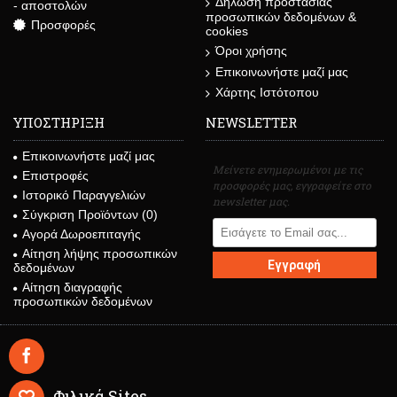
Δήλωση προστασίας
- αποστολών
προσωπικών δεδομένων &
Προσφορές
cookies
Όροι χρήσης
Επικοινωνήστε μαζί μας
Χάρτης Ιστότοπου
ΥΠΟΣΤΗΡΙΞΗ
NEWSLETTER
Επικοινωνήστε μαζί μας
Μείνετε ενημερωμένοι με τις
Επιστροφές
προσφορές μας, εγγραφείτε στο
Ιστορικό Παραγγελιών
newsletter μας.
Σύγκριση Προϊόντων (
0
)
Αγορά Δωροεπιταγής
Αίτηση λήψης προσωπικών
Εγγραφή
δεδομένων
Αίτηση διαγραφής
προσωπικών δεδομένων
Φιλικά Sites