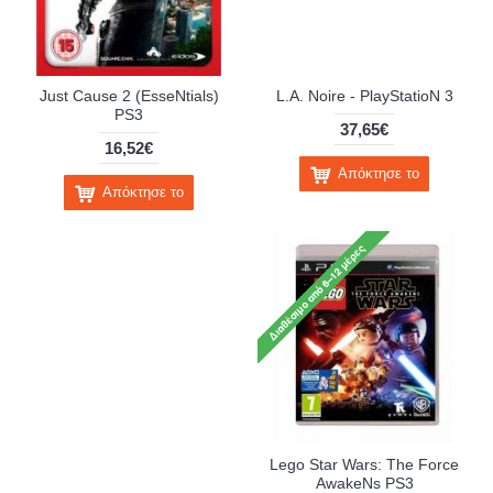
Just Cause 2 (EsseNtials)
L.A. Noire - PlayStatioN 3
PS3
37,65€
16,52€
Απόκτησε το
Απόκτησε το
Lego Star Wars: The Force
AwakeNs PS3