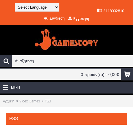
2118002810
Powered by
Σύνδεση
Εγγραφή
Translate
0 προϊόν(τα) - 0,00€
MENU
Αρχική
Video Games
PS3
PS3