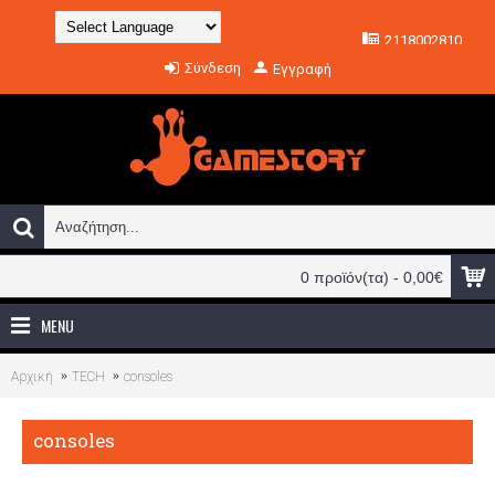
2118002810
Powered by
Σύνδεση
Εγγραφή
Translate
0 προϊόν(τα) - 0,00€
MENU
Αρχική
TECH
consoles
consoles