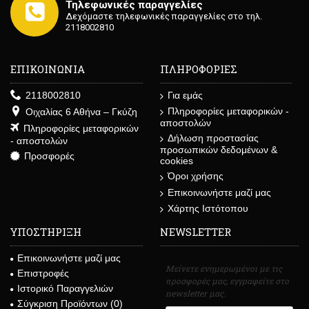
Τηλεφωνικές παραγγελίες
Δεχόμαστε τηλεφωνικές παραγγελίες στο τηλ.
2118002810
ΕΠΙΚΟΙΝΩΝΙΑ
ΠΛΗΡΟΦΟΡΙΕΣ
2118002810
Για εμάς
Πληροφορίες μεταφορικών -
Οιχαλίας 6 Αθήνα – Γκύζη
αποστολών
Πληροφορίες μεταφορικών
Δήλωση προστασίας
- αποστολών
προσωπικών δεδομένων &
Προσφορές
cookies
Όροι χρήσης
Επικοινωνήστε μαζί μας
Χάρτης Ιστότοπου
ΥΠΟΣΤΗΡΙΞΗ
NEWSLETTER
Επικοινωνήστε μαζί μας
Μείνετε ενημερωμένοι με τις
Επιστροφές
προσφορές μας, εγγραφείτε στο
Ιστορικό Παραγγελιών
newsletter μας.
Σύγκριση Προϊόντων (
0
)