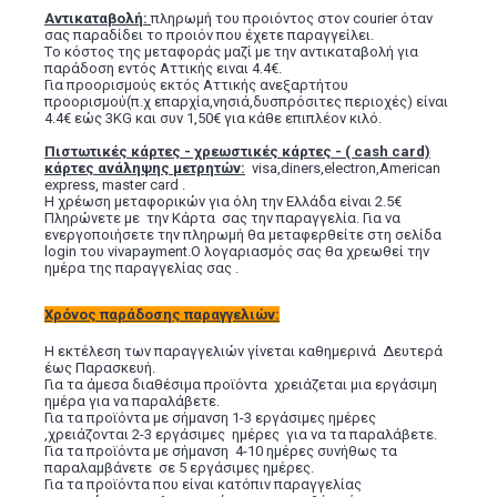
Aντικαταβολή:
πληρωμή του προιόντος στον courier όταν
σας παραδίδει το προιόν που έχετε παραγγείλει.
Tο κόστος της μεταφοράς μαζί με την αντικαταβολή για
παράδοση εντός Αττικής ειναι 4.4€.
Για προορισμούς εκτός Αττικής ανεξαρτήτου
προορισμού(π.χ επαρχία,νησιά,δυσπρόσιτες περιοχές) είναι
4.4€ εώς 3KG και συν 1,50€ για κάθε επιπλέον κιλό.
Πιστωτικές κάρτες - χρεωστικές κάρτες - ( cash card)
κάρτες ανάληψης μετρητών:
visa,diners,electron,American
express, master card .
H χρέωση μεταφορικών για όλη την Ελλάδα είναι 2.5€
Πληρώνετε με την Κάρτα σας την παραγγελία. Για να
ενεργοποιήσετε την πληρωμή θα μεταφερθείτε στη σελίδα
login του vivapayment.Ο λογαριασμός σας θα χρεωθεί την
ημέρα της παραγγελίας σας .
Χρόνος παράδοσης παραγγελιών:
Η εκτέλεση των παραγγελιών γίνεται καθημερινά Δευτερά
έως Παρασκευή.
Για τα άμεσα διαθέσιμα προϊόντα χρειάζεται μια εργάσιμη
ημέρα για να παραλάβετε.
Για τα προϊόντα με σήμανση 1-3 εργάσιμες ημέρες
,χρειάζονται 2-3 εργάσιμες ημέρες για να τα παραλάβετε.
Για τα προϊόντα με σήμανση 4-10 ημέρες συνήθως τα
παραλαμβάνετε σε 5 εργάσιμες ημέρες.
Για τα προϊόντα που είναι κατόπιν παραγγελίας