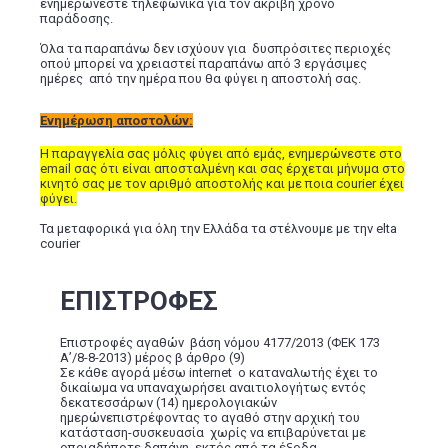
ενημερώνεστε τηλεφωνικά για τον ακριβή χρόνο
παράδοσης.
Όλα τα παραπάνω δεν ισχύουν για δυσπρόσιτες περιοχές
οπού μπορεί να χρειαστεί παραπάνω από 3 εργάσιμες
ημέρες από την ημέρα που θα φύγει η αποστολή σας.
Ενημέρωση αποστολών:
Η παραγγελία σας μόλις φύγει από εμάς, ενημερώνεστε στο
email σας ότι είναι αποσταλμένη και σας έρχεται μήνυμα στο
κινητό σας με τον αριθμό αποστολής και με ποια courier έχει
φύγει.
Τα μεταφορικά για όλη την Ελλάδα τα στέλνουμε με την elta
courier
ΕΠΙΣΤΡΟΦΕΣ
Επιστροφές αγαθών βάση νόμου 4177/2013 (ΦΕΚ 173
Α’/8-8-2013) μέρος β άρθρο (9)
Σε κάθε αγορά μέσω internet ο καταναλωτής έχει το
δικαίωμα να υπαναχωρήσει αναιτιολογήτως εντός
δεκατεσσάρων (14) ημερολογιακών
ημερώνεπιστρέφοντας το αγαθό στην αρχική του
κατάσταση-συσκευασία χωρίς να επιβαρύνεται με
οποιαδήποτε δαπάνη, εκτός από τα έξοδα