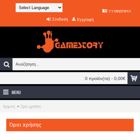
2118002810
Powered by
Σύνδεση
Εγγραφή
Translate
0 προϊόν(τα) - 0,00€
MENU
Αρχική
Όροι χρήσης
Όροι χρήσης