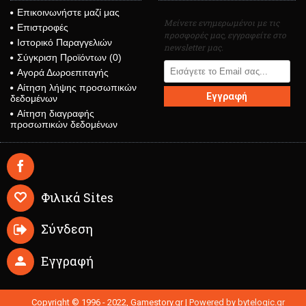
Επικοινωνήστε μαζί μας
Μείνετε ενημερωμένοι με τις
Επιστροφές
προσφορές μας, εγγραφείτε στο
Ιστορικό Παραγγελιών
newsletter μας.
Σύγκριση Προϊόντων (
0
)
Αγορά Δωροεπιταγής
Αίτηση λήψης προσωπικών
Εγγραφή
δεδομένων
Αίτηση διαγραφής
προσωπικών δεδομένων
Φιλικά Sites
Σύνδεση
Εγγραφή
Copyright © 1996 - 2022, Gamestory.gr |
Powered by bytelogic.gr