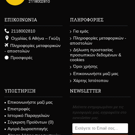
2118002810
ΕΠΙΚΟΙΝΩΝΙΑ
ΠΛΗΡΟΦΟΡΙΕΣ
2118002810
Για εμάς
Πληροφορίες μεταφορικών -
Οιχαλίας 6 Αθήνα – Γκύζη
αποστολών
Πληροφορίες μεταφορικών
Δήλωση προστασίας
- αποστολών
προσωπικών δεδομένων &
Προσφορές
cookies
Όροι χρήσης
Επικοινωνήστε μαζί μας
Χάρτης Ιστότοπου
ΥΠΟΣΤΗΡΙΞΗ
NEWSLETTER
Επικοινωνήστε μαζί μας
Μείνετε ενημερωμένοι με τις
Επιστροφές
προσφορές μας, εγγραφείτε στο
Ιστορικό Παραγγελιών
newsletter μας.
Σύγκριση Προϊόντων (
0
)
Αγορά Δωροεπιταγής