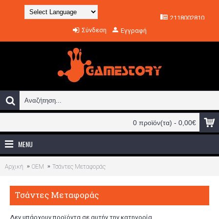
2118002810
Powered by
Σύνδεση
Εγγραφή
Translate
0 προϊόν(τα) - 0,00€
MENU
Αρχική
OEM
Τσάντες Μεταφοράς
Τσάντες Μεταφοράς
Δεν υπάρχουν προϊόντα σε αυτήν την κατηγορία.