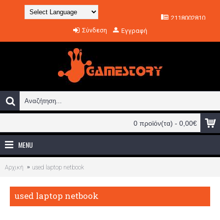
2118002810
Powered by
Σύνδεση
Εγγραφή
Translate
0 προϊόν(τα) - 0,00€
MENU
Αρχική
used laptop netbook
used laptop netbook