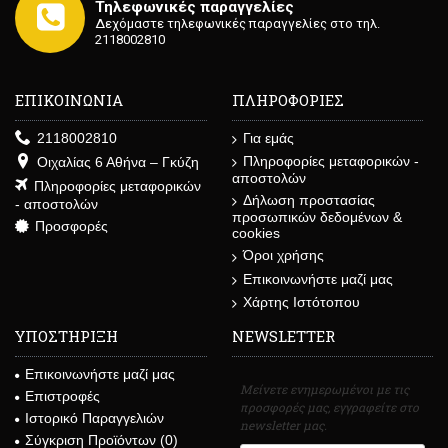
Τηλεφωνικές παραγγελίες
Δεχόμαστε τηλεφωνικές παραγγελίες στο τηλ.
2118002810
ΕΠΙΚΟΙΝΩΝΙΑ
ΠΛΗΡΟΦΟΡΙΕΣ
2118002810
Για εμάς
Πληροφορίες μεταφορικών -
Οιχαλίας 6 Αθήνα – Γκύζη
αποστολών
Πληροφορίες μεταφορικών
Δήλωση προστασίας
- αποστολών
προσωπικών δεδομένων &
Προσφορές
cookies
Όροι χρήσης
Επικοινωνήστε μαζί μας
Χάρτης Ιστότοπου
ΥΠΟΣΤΗΡΙΞΗ
NEWSLETTER
Επικοινωνήστε μαζί μας
Μείνετε ενημερωμένοι με τις
Επιστροφές
προσφορές μας, εγγραφείτε στο
Ιστορικό Παραγγελιών
newsletter μας.
Σύγκριση Προϊόντων (
0
)