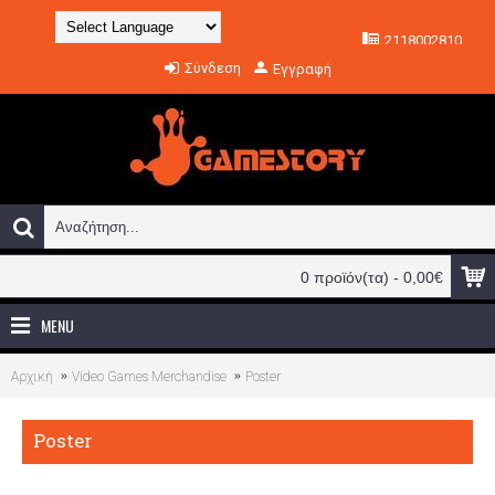
2118002810
Powered by
Σύνδεση
Εγγραφή
Translate
0 προϊόν(τα) - 0,00€
MENU
Αρχική
Video Games Merchandise
Poster
Poster