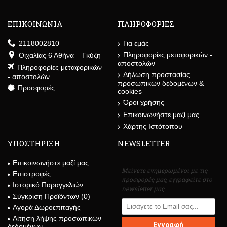
ΕΠΙΚΟΙΝΩΝΙΑ
ΠΛΗΡΟΦΟΡΙΕΣ
2118002810
Για εμάς
Πληροφορίες μεταφορικών -
Οιχαλίας 6 Αθήνα – Γκύζη
αποστολών
Πληροφορίες μεταφορικών
Δήλωση προστασίας
- αποστολών
προσωπικών δεδομένων &
Προσφορές
cookies
Όροι χρήσης
Επικοινωνήστε μαζί μας
Χάρτης Ιστότοπου
ΥΠΟΣΤΗΡΙΞΗ
NEWSLETTER
Επικοινωνήστε μαζί μας
Μείνετε ενημερωμένοι με τις
Επιστροφές
προσφορές μας, εγγραφείτε στο
Ιστορικό Παραγγελιών
newsletter μας.
Σύγκριση Προϊόντων (
0
)
Αγορά Δωροεπιταγής
Αίτηση λήψης προσωπικών
Εγγραφή
δεδομένων