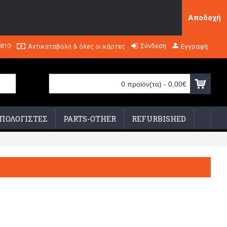
Αποδοχή
2810
Σύνδεση
Αντικαταβολή & όλες οι κάρτες
Εγγραφή
0 προϊόν(τα) - 0,00€
ΠΟΛΟΓΙΣΤΕΣ
PARTS-OTHER
REFURBISHED