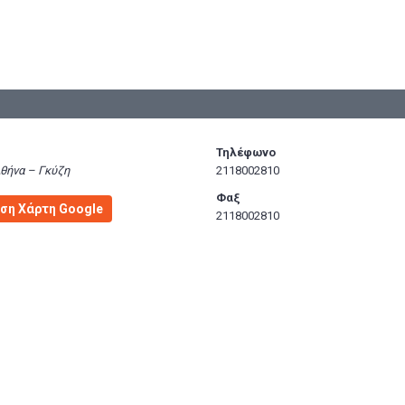
Τηλέφωνο
Αθήνα – Γκύζη
2118002810
Φαξ
ση Χάρτη Google
2118002810