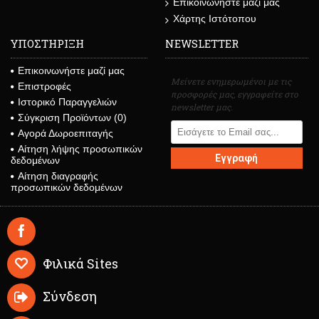
Επικοινωνήστε μαζί μας
Χάρτης Ιστότοπου
ΥΠΟΣΤΗΡΙΞΗ
NEWSLETTER
Επικοινωνήστε μαζί μας
Μείνετε ενημερωμένοι με τις
Επιστροφές
προσφορές μας, εγγραφείτε στο
Ιστορικό Παραγγελιών
newsletter μας.
Σύγκριση Προϊόντων (
0
)
Αγορά Δωροεπιταγής
Αίτηση λήψης προσωπικών
Εγγραφή
δεδομένων
Αίτηση διαγραφής
προσωπικών δεδομένων
Φιλικά Sites
Σύνδεση