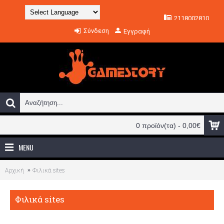
2118002810
Powered by
Σύνδεση
Εγγραφή
Translate
0 προϊόν(τα) - 0,00€
MENU
Αρχική
Φιλικά sites
Φιλικά sites