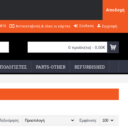
Αποδοχή
2810
Σύνδεση
Αντικαταβολή & όλες οι κάρτες
Εγγραφή
0 προϊόν(τα) - 0,00€
ΠΟΛΟΓΙΣΤΕΣ
PARTS-OTHER
REFURBISHED
Ταξινόμηση:
Εμφάνιση: