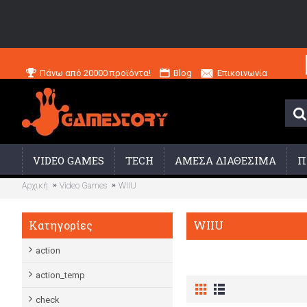
Πάνω από 20000 προϊόντα!
Blog
Επικοινωνία
VIDEO GAMES
TECH
ΑΜΕΣΑ ΔΙΑΘΕΣΙΜΑ
Π
Αρχική
Video Games
WIIU
WIIU
Κατηγορίες
action
action_temp
check