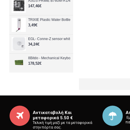
ASUS PRIME B760M-A D4-CSM Intel B760 LGA 1700 micro ATX
147,46€
TRIXIE Plastic Water Bottle
3,49€
EGL- Conne-Z sensor whit- Zigbee Bluetoot- Electronics
34,24€
8Bitdo - Mechanical Keyboard Xbox Ed ISO (UK) - Green - 87 K
178,52€
Αντικαταβολή Και
Α
μεταφορικά 5.50 €
⁡ 
πα
Τελική τιμή μαζί με τα μεταφορικά
στην πόρτα σας.