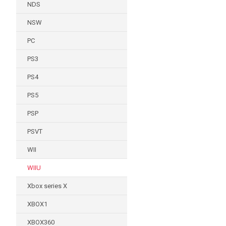
NDS
NSW
PC
PS3
PS4
PS5
PSP
PSVT
WII
WIIU
Xbox series X
XBOX1
XBOX360