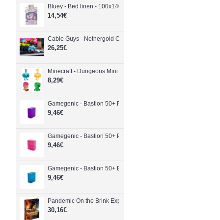
Bluey - Bed linen - 100x140, 40x45 cm - Baby and Children
14,54€
Cable Guys - Nethergold Ore Enderman - PlayStation 5
26,25€
Minecraft - Dungeons Mini Crafter Plush (Assorted) - Toys
8,29€
Gamegenic - Bastion 50+ Purple (GGS22024ML) - Toys
9,46€
Gamegenic - Bastion 50+ Pink (GGS22026ML) - Toys
9,46€
Gamegenic - Bastion 50+ Blue (GGS22020ML) - Toys
9,46€
Pandemic On the Brink Expansion - Toys
30,16€