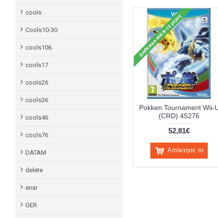
cools
Cools10-30
cools106
cools17
cools26
cools36
Pokken Tournament Wii-
(CRD) 45276
cools46
52,81€
cools76
Απόκτησε το
DATAM
delete
enar
GER