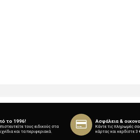
eys Layout - Computers
πό το 1996!
Ασφάλεια & οικονο
Εμπιστευτείτε τους ειδικούς στα
Κάντε τις πληρωμές σα
ιχνίδια και τα περιφεριακά.
κάρτας και κερδίστε 3 €