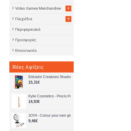
+
Video Games Merchandise
+
Παιχνίδια
Περιφερειακά
Προσφορές
Επικοινωνία
Νέες Αφίξεις
Eldrador Creatures Shadowfall (Code in a Box) - Nintendo Switc
15,31€
Kylie Cosmetics - Precis Pout Lip Liner - 629 Stone - Beauty
14,93€
JOYA - Colour your own globe (981050) - Toys
9,46€