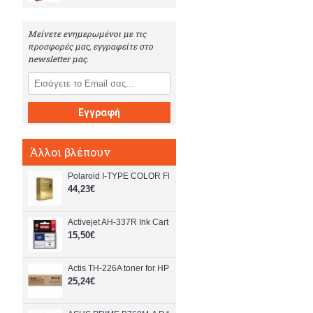
Μείνετε ενημερωμένοι με τις
προσφορές μας, εγγραφείτε στο
newsletter μας.
Εγγραφή
Άλλοι βλέπουν
Polaroid I-TYPE COLOR FILM GOLDEN MOMENTS 2-PACK - Ele
44,23€
Activejet AH-337R Ink Cartridge (replacement for HP 337 C936
15,50€
Actis TH-226A toner for HP printer - HP 26A CF226A replacement
25,24€