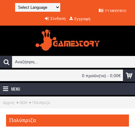
2118002810
Powered by
Σύνδεση
Εγγραφή
Translate
0 προϊόν(τα) - 0,00€
MENU
Αρχική
OEM
Πολύπριζα
Πολύπριζα