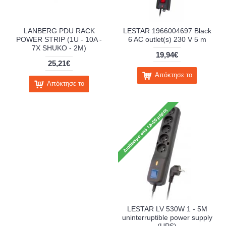
LANBERG PDU RACK
LESTAR 1966004697 Black
POWER STRIP (1U - 10A -
6 AC outlet(s) 230 V 5 m
7X SHUKO - 2M)
19,94€
25,21€
Απόκτησε το
Απόκτησε το
LESTAR LV 530W 1 - 5M
uninterruptible power supply
(UPS)