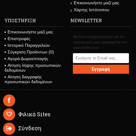
Επικοινωνήστε μαζί μας
Χάρτης Ιστότοπου
ΥΠΟΣΤΗΡΙΞΗ
NEWSLETTER
Επικοινωνήστε μαζί μας
Μείνετε ενημερωμένοι με τις
Επιστροφές
προσφορές μας, εγγραφείτε στο
Ιστορικό Παραγγελιών
newsletter μας.
Σύγκριση Προϊόντων (
0
)
Αγορά Δωροεπιταγής
Αίτηση λήψης προσωπικών
Εγγραφή
δεδομένων
Αίτηση διαγραφής
προσωπικών δεδομένων
Φιλικά Sites
Σύνδεση