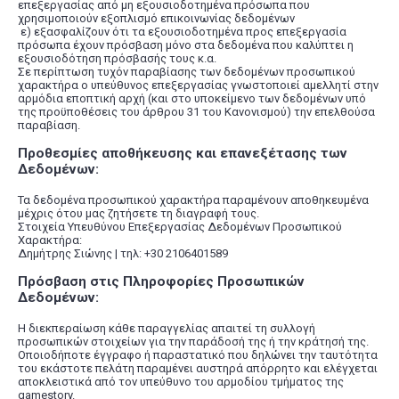
επεξεργασίας από μη εξουσιοδοτημένα πρόσωπα που
χρησιμοποιούν εξοπλισμό επικοινωνίας δεδομένων
ε) εξασφαλίζουν ότι τα εξουσιοδοτημένα προς επεξεργασία
πρόσωπα έχουν πρόσβαση μόνο στα δεδομένα που καλύπτει η
εξουσιοδότηση πρόσβασής τους κ.α.
Σε περίπτωση τυχόν παραβίασης των δεδομένων προσωπικού
χαρακτήρα ο υπεύθυνος επεξεργασίας γνωστοποιεί αμελλητί στην
αρμόδια εποπτική αρχή (και στο υποκείμενο των δεδομένων υπό
της προϋποθέσεις του άρθρου 31 του Κανονισμού) την επελθούσα
παραβίαση.
Προθεσμίες αποθήκευσης και επανεξέτασης των
Δεδομένων:
Τα δεδομένα προσωπικού χαρακτήρα παραμένουν αποθηκευμένα
μέχρις ότου μας ζητήσετε τη διαγραφή τους.
Στοιχεία Υπευθύνου Επεξεργασίας Δεδομένων Προσωπικού
Χαρακτήρα:
Δημήτρης Σιώνης | τηλ: +30 2106401589
Πρόσβαση στις Πληροφορίες Προσωπικών
Δεδομένων:
Η διεκπεραίωση κάθε παραγγελίας απαιτεί τη συλλογή
προσωπικών στοιχείων για την παράδοσή της ή την κράτησή της.
Οποιοδήποτε έγγραφο ή παραστατικό που δηλώνει την ταυτότητα
του εκάστοτε πελάτη παραμένει αυστηρά απόρρητο και ελέγχεται
αποκλειστικά από τον υπεύθυνο του αρμοδίου τμήματος της
gamestory.