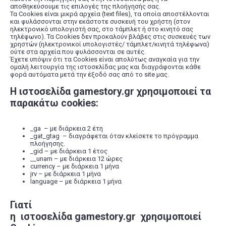
αποθηκεύσουμε τις επιλογές της πλοήγησής σας.
Τα Cookies είναι μικρά αρχεία (text files), τα οποία απoστέλλονται
και φυλάσσονται στην εκάστοτε συσκευή του χρήστη (στον
ηλεκτρονικό υπολογιστή σας, στο τάμπλετ ή στο κινητό σας
τηλέφωνο). Τα Cookies δεν προκαλούν βλάβες στις συσκευές των
χρηστών (ηλεκτρονικοί υπολογιστές/ τάμπλετ/κινητά τηλέφωνα)
ούτε στα αρχεία που φυλάσσονται σε αυτές.
Έχετε υπόψιν ότι τα Cookies είναι απολύτως αναγκαία για την
ομαλή λειτουργία της ιστοσελίδας μας και διαγράφονται κάθε
φορά αυτόματα μετά την έξοδό σας από το site μας.
Η ιστοσελίδα gamestory.gr χρησιμοποιεί τα
παρακάτω cookies:
_ga – με διάρκεια 2 έτη
_gat_gtag – διαγράφεται όταν κλείσετε το πρόγραμμα
πλοήγησης.
_gid – με διάρκεια 1 έτος
__unam – με διάρκεια 12 ώρες
currency – με διάρκεια 1 μήνα
jrv – με διάρκεια 1 μήνα
language – με διάρκεια 1 μήνα
Γιατί
η ιστοσελίδα gamestory.gr χρησιμοποιεί