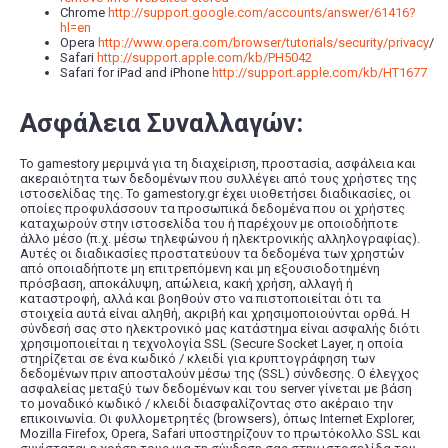
Chrome
http://support.google.com/accounts/answer/61416?
hl=en
Opera
http://www.opera.com/browser/tutorials/security/privacy
/
Safari
http://support.apple.com/kb/PH5042
Safari for iPad and iPhone
http://support.apple.com/kb/HT1677
Ασφάλεια Συναλλαγών:
To gamestory μεριμνά για τη διαχείριση, προστασία, ασφάλεια και
ακεραιότητα των δεδομένων που συλλέγει από τους χρήστες της
ιστοσελίδας της. Το gamestory.gr έχει υιοθετήσει διαδικασίες, οι
οποίες προφυλάσσουν τα προσωπικά δεδομένα που οι χρήστες
καταχωρούν στην ιστοσελίδα του ή παρέχουν με οποιοδήποτε
άλλο μέσο (π.χ. μέσω τηλεφώνου ή ηλεκτρονικής αλληλογραφίας).
Αυτές οι διαδικασίες προστατεύουν τα δεδομένα των χρηστών
από οποιαδήποτε μη επιτρεπόμενη και μη εξουσιοδοτημένη
πρόσβαση, αποκάλυψη, απώλεια, κακή χρήση, αλλαγή ή
καταστροφή, αλλά και βοηθούν στο να πιστοποιείται ότι τα
στοιχεία αυτά είναι αληθή, ακριβή και χρησιμοποιούνται ορθά. Η
σύνδεσή σας στο ηλεκτρονικό μας κατάστημα είναι ασφαλής διότι
χρησιμοποιείται η τεχνολογία SSL (Secure Socket Layer, η οποία
στηρίζεται σε ένα κωδικό / κλειδί για κρυπτογράφηση των
δεδομένων πριν αποσταλούν μέσω της (SSL) σύνδεσης. Ο έλεγχος
ασφαλείας μεταξύ των δεδομένων και του server γίνεται με βάση
το μοναδικό κωδικό / κλειδί διασφαλίζοντας στο ακέραιο την
επικοινωνία. Οι φυλλομετρητές (browsers), όπως Internet Explorer,
Mozilla Firefox, Opera, Safari υποστηρίζουν το πρωτόκολλο SSL και