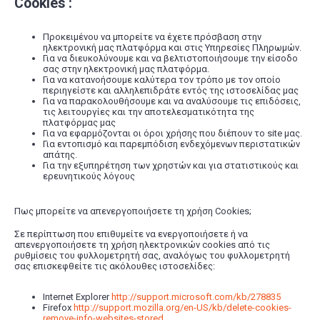
Cookies :
Προκειμένου να μπορείτε να έχετε πρόσβαση στην
ηλεκτρονική μας πλατφόρμα και στις Υπηρεσίες Πληρωμών.
Για να διευκολύνουμε και να βελτιστοποιήσουμε την είσοδο
σας στην ηλεκτρονική μας πλατφόρμα.
Για να κατανοήσουμε καλύτερα τον τρόπο με τον οποίο
περιηγείστε και αλληλεπιδράτε εντός της ιστοσελίδας μας
Για να παρακολουθήσουμε και να αναλύσουμε τις επιδόσεις,
τις λειτουργίες και την αποτελεσματικότητα της
πλατφόρμας μας
Για να εφαρμόζονται οι όροι χρήσης που διέπουν το site μας.
Για εντοπισμό και παρεμπόδιση ενδεχόμενων περιστατικών
απάτης.
Για την εξυπηρέτηση των χρηστών και για στατιστικούς και
ερευνητικούς λόγους
Πως μπορείτε να απενεργοποιήσετε τη χρήση Cookies;
Σε περίπτωση που επιθυμείτε να ενεργοποιήσετε ή να
απενεργοποιήσετε τη χρήση ηλεκτρονικών cookies από τις
ρυθμίσεις του φυλλομετρητή σας, αναλόγως του φυλλομετρητή
σας επισκεφθείτε τις ακόλουθες ιστοσελίδες:
Internet Explorer
http://support.microsoft.com/kb/278835
Firefox
http://support.mozilla.org/en-US/kb/delete-cookies-
remove-info-websites-stored