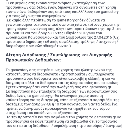
Η εκ μέρους σας εκούσια προσκόμιση / καταχώρηση των
προσωπικών σας δεδομένων, δηλώνει ότι συναινείτε στη χρήση
των ως άνω δεδομένων σας από τους υπαλλήλους του gamestory
για τους λόγους που αναφέρθηκαν.
Σε καμία άλλη περίπτωση το gamestory.gr δεν δύναται να
γνωστοποιήσει τα προσωπικά σας στοιχεία σε τρίτους χωρίς την
προηγούμενη συναίνεση σας, πλην των περιπτώσεων της παρ.3 του
άρθρου 13 και του άρθρου 15 της Οδηγίας 2016/680 του
Ευρωπαϊκού Κοινοβουλίου και του Συμβουλίου της 27.04.2016 (λ.χ.
προστασία δημόσιας / εθνικής ασφάλειας, πρόληψη / ανίχνευση /
διερεύνηση ποινικών αδικημάτων κα.)
Αίτηση Διόρθωσης / Συμπλήρωσης και Διαγραφής
Προσωπικών Δεδομένων:
Το gamestory σας επιτρέπει ως χρήστη του ηλεκτρονικού της
καταστήματος να διορθώνετε / τροποποιείτε / συμπληρώνετε
προσωπικά σας δεδομένα που είναι ανακριβή ή ελλιπή, ή και να
διαγράφετε όλα τα δεδομένα και τις πληροφορίες που εκουσίως
έχετε καταχωρήσει κατά την πλοήγησή σας στο gamestory.gr.
Σε περίπτωση που επιλέξετε τη διαγραφή των προσωπικών σας
δεδομένων, το gamestory.gr θα ενεργήσει χωρίς άσκοπη
καθυστέρηση για τη διαγραφή, εάν η επεξεργασία παραβιάζει της
διατάξεις των άρθρων 4,8 ή 10 του Κανονισμού ή αν τα δεδομένα
πρέπει να διαγραφούν προκειμένου να τηρηθεί εκ του νόμου
υποχρέωση του υπεύθυνου επεξεργασίας.
Για την προστασία και την ασφάλεια του χρήστη το gamestory.gr θα
προσπαθήσει σε κάθε περίπτωση να βεβαιωθεί ότι το πρόσωπο
που αιτείται τη διόρθωση / συμπλήρωση / τροποποίηση / διαγραφή