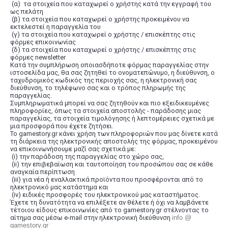
(α) τα στοιχεία που καταχωρεί ο χρήστης κατά την εγγραφή του
ως πελάτη
(β) τα στοιχεία που καταχωρεί ο χρήστης προκειμένου να
εκτελεστεί η παραγγελία του
(γ) τα στοιχεία που καταχωρεί ο χρήστης / επισκέπτης στις
φόρμες επικοινωνίας
(δ) τα στοιχεία που καταχωρεί ο χρήστης / επισκέπτης στις
φόρμες newsletter
Κατά την συμπλήρωση οποιασδήποτε φόρμας παραγγελίας στην
ιστοσελίδα μας, θα σας ζητηθεί το ονοματεπώνυμο, η διεύθυνση, ο
ταχυδρομικός κωδικός της περιοχής σας, η ηλεκτρονική σας
διεύθυνση, το τηλέφωνο σας και ο τρόπος πληρωμής της
παραγγελίας.
Συμπληρωματικά μπορεί να σας ζητηθούν και πιο εξειδικευμένες
πληροφορίες, όπως τα στοιχεία αποστολής - παράδοσης μιας
παραγγελίας, τα στοιχεία τιμολόγησης ή λεπτομέρειες σχετικά με
μια προσφορά που έχετε ζητήσει.
Το gamestory.gr κάνει χρήση των πληροφοριών που μας δίνετε κατά
τη διάρκεια της ηλεκτρονικής αποστολής της φόρμας, προκειμένου
να επικοινωνήσουμε μαζί σας σχετικά με:
(i) την παράδοση της παραγγελίας στο χώρο σας,
(ii) την επιβεβαίωση και ταυτοποίηση του προσώπου σας σε κάθε
αναγκαία περίπτωση
(iii) για νέα ή εναλλακτικά προϊόντα που προσφέρονται από το
ηλεκτρονικό μας κατάστημα και
(iv) ειδικές προσφορές του ηλεκτρονικού μας καταστήματος.
Έχετε τη δυνατότητα να επιλέξετε αν θέλετε ή όχι να λαμβάνετε
τέτοιου είδους επικοινωνίες από το gamestory.gr στέλνοντας το
αίτημα σας μέσω e-mail στην ηλεκτρονική διεύθυνση
info
@
gamestory.gr