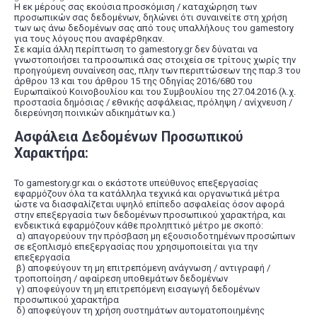
Η εκ μέρους σας εκούσια προσκόμιση / καταχώρηση των
προσωπικών σας δεδομένων, δηλώνει ότι συναινείτε στη χρήση
των ως άνω δεδομένων σας από τους υπαλλήλους του gamestory
για τους λόγους που αναφέρθηκαν.
Σε καμία άλλη περίπτωση το gamestory.gr δεν δύναται να
γνωστοποιήσει τα προσωπικά σας στοιχεία σε τρίτους χωρίς την
προηγούμενη συναίνεση σας, πλην των περιπτώσεων της παρ.3 του
άρθρου 13 και του άρθρου 15 της Οδηγίας 2016/680 του
Ευρωπαϊκού Κοινοβουλίου και του Συμβουλίου της 27.04.2016 (λ.χ.
προστασία δημόσιας / εθνικής ασφάλειας, πρόληψη / ανίχνευση /
διερεύνηση ποινικών αδικημάτων κα.)
Ασφάλεια Δεδομένων Προσωπικού
Χαρακτήρα:
Το gamestory.gr και ο εκάστοτε υπεύθυνος επεξεργασίας
εφαρμόζουν όλα τα κατάλληλα τεχνικά και οργανωτικά μέτρα
ώστε να διασφαλίζεται υψηλό επίπεδο ασφαλείας όσον αφορά
στην επεξεργασία των δεδομένων προσωπικού χαρακτήρα, και
ενδεικτικά εφαρμόζουν κάθε προληπτικό μέτρο με σκοπό:
α) απαγορεύουν την πρόσβαση μη εξουσιοδοτημένων προσώπων
σε εξοπλισμό επεξεργασίας που χρησιμοποιείται για την
επεξεργασία
β) αποφεύγουν τη μη επιτρεπόμενη ανάγνωση / αντιγραφή /
τροποποίηση / αφαίρεση υποθεμάτων δεδομένων
γ) αποφεύγουν τη μη επιτρεπόμενη εισαγωγή δεδομένων
προσωπικού χαρακτήρα
δ) αποφεύγουν τη χρήση συστημάτων αυτοματοποιημένης