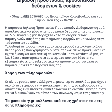
Δήλωση προστασίας προσωπικών
δεδομένων & cookies
- Οδηγία (ΕΕ) 2016/680 του Ευρωπαϊκού Κοινοβουλίου και του
Συμβουλίου της 27.04.2016 -
Η παρούσα Δήλωση Προστασίας Προσωπικών Δεδομένων αφορά
αποκλειστικά και μόνο στα προσωπικά δεδομένα, τα οποία εσείς
οι ίδιοι εκουσίως μας παρέχετε κατά τη διάρκεια των
παραγγελιών σας ή της συμπλήρωσης φορμών επικοινωνίας στην
τρέχουσα ιστοσελίδα.
Τα δεδομένα προσωπικού χαρακτήρα αφορούν αποκλειστικά σε
πληροφορίες που χρησιμοποιούνται αποκλειστικά προκειμένου να
έχετε άμεση και ουσιαστική επικοινωνία με το κατάστημά μας, να
λαμβάνετε απαντήσεις στα ερωτήματα που μας θέτετε, να
εξυπηρετείστε αποτελεσματικά και προσωποποιημένα και να
παραλαμβάνετε τις παραγγελίες σας.
Χρήση των πληροφοριών :
Οι πληροφορίες που συλλέγονται μέσω της ιστοσελίδας μας έχουν
σκοπό να μετρήσουν την επισκεψιμότητα της, να καθορίσουν τις
απαιτήσεις των επσκεπτών/πελατών για τα διατιθέμενα προϊόντα
και να διευκολύνουν το σύνολο των συναλλαγών με την gamestory.
Το gamestory.gr συλλέγει από τους χρήστες του τις
εξής πληροφορίες: