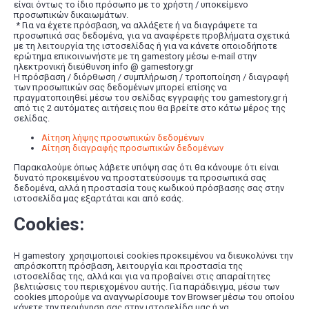
είναι όντως το ίδιο πρόσωπο με το χρήστη / υποκείμενο
προσωπικών δικαιωμάτων.
* Για να έχετε πρόσβαση, να αλλάξετε ή να διαγράψετε τα
προσωπικά σας δεδομένα, για να αναφέρετε προβλήματα σχετικά
με τη λειτουργία της ιστοσελίδας ή για να κάνετε οποιοδήποτε
ερώτημα επικοινωνήστε με τη gamestory μέσω e-mail στην
ηλεκτρονική διεύθυνση info @ gamestory.gr
Η πρόσβαση / διόρθωση / συμπλήρωση / τροποποίηση / διαγραφή
των προσωπικών σας δεδομένων μπορεί επίσης να
πραγματοποιηθεί μέσω του σελίδας εγγραφής του gamestory.gr ή
από τις 2 αυτόματες αιτήσεις που θα βρείτε στο κάτω μέρος της
σελίδας.
Αίτηση λήψης προσωπικών δεδομένων
Αίτηση διαγραφής προσωπικών δεδομένων
Παρακαλούμε όπως λάβετε υπόψη σας ότι θα κάνουμε ότι είναι
δυνατό προκειμένου να προστατεύσουμε τα προσωπικά σας
δεδομένα, αλλά η προστασία τους κωδικού πρόσβασης σας στην
ιστοσελίδα μας εξαρτάται και από εσάς.
Cookies:
H gamestory χρησιμοποιεί cookies προκειμένου να διευκολύνει την
απρόσκοπτη πρόσβαση, λειτουργία και προστασία της
ιστοσελίδας της, αλλά και για να προβαίνει στις απαραίτητες
βελτιώσεις του περιεχομένου αυτής. Για παράδειγμα, μέσω των
cookies μπορούμε να αναγνωρίσουμε τον Browser μέσω του οποίου
κάνετε την περιήγηση σας στην ιστοσελίδα μας ή να