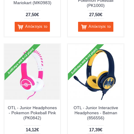
Pokemon Pokeball
Mariokart (MK0983)
(PK1000)
27,50€
27,50€
Απόκτησε το
Απόκτησε το
OTL - Junior Headphones
OTL - Junior Interactive
- Pokemon Pokeball Pink
Headphones - Batman
(PK0842)
(856556)
14,12€
17,39€