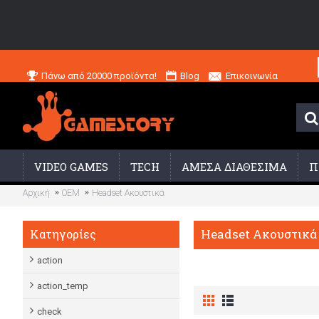
Πάνω από 20000 προϊόντα!
Blog
Επικοινωνία
VIDEO GAMES
TECH
ΑΜΕΣΑ ΔΙΑΘΕΣΙΜΑ
Π
Αρχική
OEM
Headset Ακουστικά
Headset Ακουστικά
Κατηγορίες
action
action_temp
check