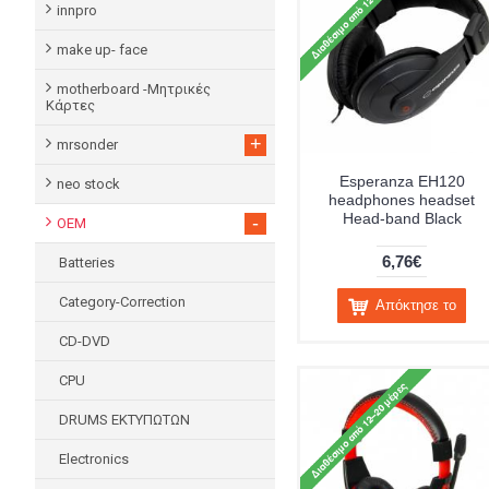
innpro
make up- face
motherboard -Μητρικές
Κάρτες
+
mrsonder
Esperanza EH120
neo stock
headphones headset
Head-band Black
-
OEM
6,76€
Batteries
Category-Correction
Απόκτησε το
CD-DVD
CPU
DRUMS ΕΚΤΥΠΩΤΩΝ
Electronics