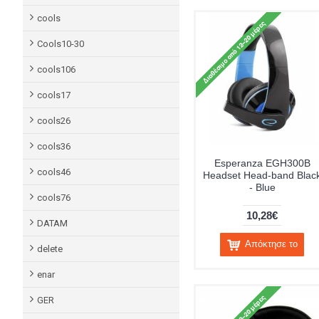
cools
Cools10-30
cools106
cools17
cools26
cools36
Esperanza EGH300B
cools46
Headset Head-band Blac
- Blue
cools76
10,28€
DATAM
Απόκτησε το
delete
enar
GER