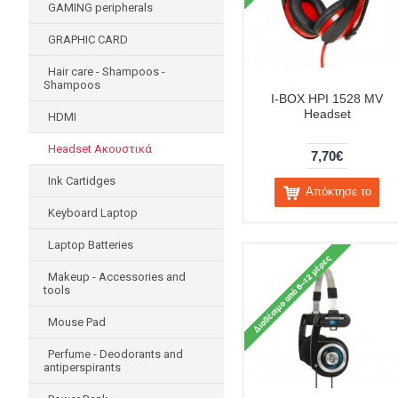
GAMING peripherals
GRAPHIC CARD
Hair care - Shampoos -
Shampoos
I-BOX HPI 1528 MV
Headset
HDMI
Headset Ακουστικά
7,70€
Ink Cartidges
Απόκτησε το
Keyboard Laptop
Laptop Batteries
Makeup - Accessories and
tools
Mouse Pad
Perfume - Deodorants and
antiperspirants