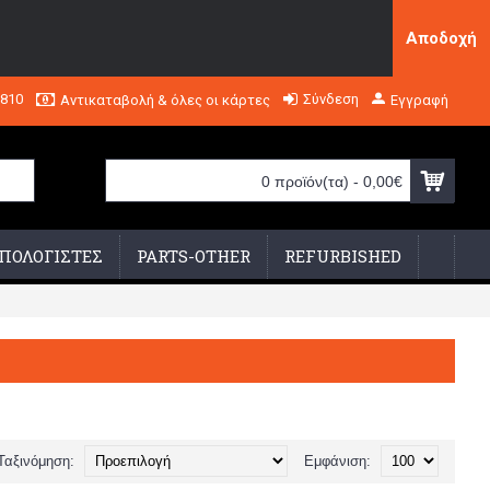
Αποδοχή
2810
Σύνδεση
Αντικαταβολή & όλες οι κάρτες
Εγγραφή
0 προϊόν(τα) - 0,00€
ΠΟΛΟΓΙΣΤΕΣ
PARTS-OTHER
REFURBISHED
Ταξινόμηση:
Εμφάνιση: