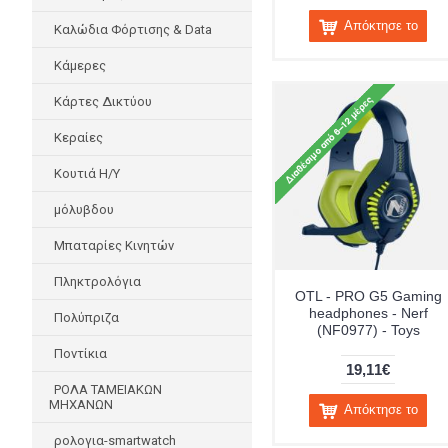
Απόκτησε το
Καλώδια Φόρτισης & Data
Κάμερες
Κάρτες Δικτύου
Κεραίες
Κουτιά Η/Υ
μόλυβδου
Μπαταρίες Κινητών
Πληκτρολόγια
OTL - PRO G5 Gaming
headphones - Nerf
Πολύπριζα
(NF0977) - Toys
Ποντίκια
19,11€
ΡΟΛΑ ΤΑΜΕΙΑΚΩΝ
ΜΗΧΑΝΩΝ
Απόκτησε το
ρολογια-smartwatch