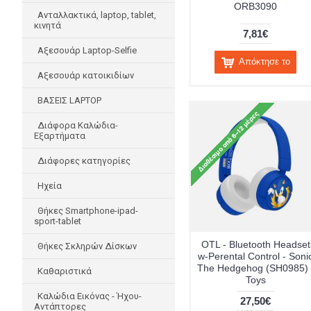
ORB3090
Ανταλλακτικά, laptop, tablet,
κινητά
7,81€
Αξεσουάρ Laptop-Selfie
Απόκτησε το
Αξεσουάρ κατοικιδίων
ΒΑΣΕΙΣ LAPTOP
Διάφορα Καλώδια-
Εξαρτήματα
Διάφορες κατηγορίες
Ηχεία
Θήκες Smartphone-ipad-
sport-tablet
OTL - Bluetooth Headset
Θήκες Σκληρών Δίσκων
w-Perental Control - Soni
The Hedgehog (SH0985) 
Καθαριστικά
Toys
Καλώδια Εικόνας - Ήχου-
27,50€
Αντάπτορες