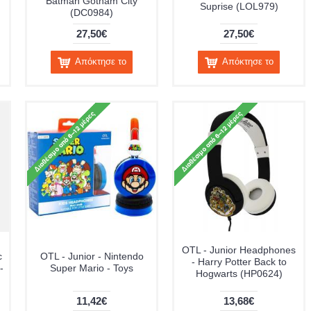
Batman Gotham City
Suprise (LOL979)
(DC0984)
27,50€
27,50€
Απόκτησε το
Απόκτησε το
OTL - Junior Headphones
c
OTL - Junior - Nintendo
- Harry Potter Back to
-
Super Mario - Toys
Hogwarts (HP0624)
11,42€
13,68€