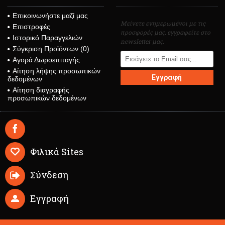
Επικοινωνήστε μαζί μας
Μείνετε ενημερωμένοι με τις
Επιστροφές
προσφορές μας, εγγραφείτε στο
Ιστορικό Παραγγελιών
newsletter μας.
Σύγκριση Προϊόντων (
0
)
Αγορά Δωροεπιταγής
Αίτηση λήψης προσωπικών
Εγγραφή
δεδομένων
Αίτηση διαγραφής
προσωπικών δεδομένων
Φιλικά Sites
Σύνδεση
Εγγραφή