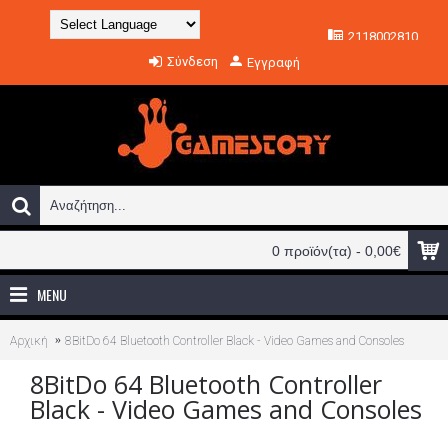
2118002810
Powered by
Σύνδεση
Εγγραφή
Translate
0 προϊόν(τα) - 0,00€
MENU
Αρχική
8BitDo 64 Bluetooth Controller Black - Video Games and Consoles
8BitDo 64 Bluetooth Controller
Black - Video Games and Consoles