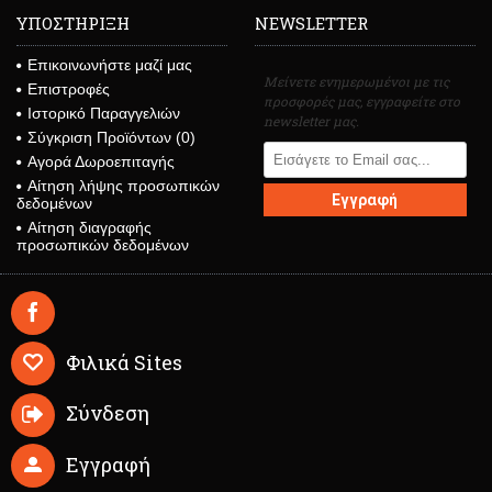
ΥΠΟΣΤΗΡΙΞΗ
NEWSLETTER
Επικοινωνήστε μαζί μας
Μείνετε ενημερωμένοι με τις
Επιστροφές
προσφορές μας, εγγραφείτε στο
Ιστορικό Παραγγελιών
newsletter μας.
Σύγκριση Προϊόντων (
0
)
Αγορά Δωροεπιταγής
Αίτηση λήψης προσωπικών
Εγγραφή
δεδομένων
Αίτηση διαγραφής
προσωπικών δεδομένων
Φιλικά Sites
Σύνδεση
Εγγραφή