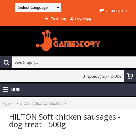
2118002810
Powered by
Σύνδεση
Εγγραφή
Translate
0 προϊόν(τα) - 0,00€
MENU
Αρχική
STOCK ΑΜΕΣΑ ΔΙΑΘΕΣΙΜΑ
HILTON Soft chicken sausages - dog treat 
HILTON Soft chicken sausages -
dog treat - 500g