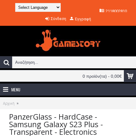
2118002810
Powered by
Σύνδεση
Εγγραφή
Translate
0 προϊόν(τα) - 0,00€
MENU
Αρχική
PanzerGlass - HardCase - Samsung Galaxy S23 Plus - Transparent - Elect
PanzerGlass - HardCase -
Samsung Galaxy S23 Plus -
Transparent - Electronics