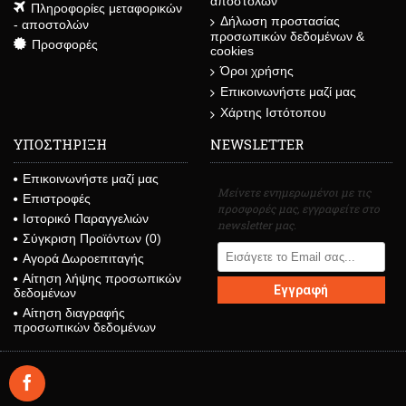
αποστολών
Πληροφορίες μεταφορικών
Δήλωση προστασίας
- αποστολών
προσωπικών δεδομένων &
Προσφορές
cookies
Όροι χρήσης
Επικοινωνήστε μαζί μας
Χάρτης Ιστότοπου
ΥΠΟΣΤΗΡΙΞΗ
NEWSLETTER
Επικοινωνήστε μαζί μας
Μείνετε ενημερωμένοι με τις
Επιστροφές
προσφορές μας, εγγραφείτε στο
Ιστορικό Παραγγελιών
newsletter μας.
Σύγκριση Προϊόντων (
0
)
Αγορά Δωροεπιταγής
Αίτηση λήψης προσωπικών
Εγγραφή
δεδομένων
Αίτηση διαγραφής
προσωπικών δεδομένων