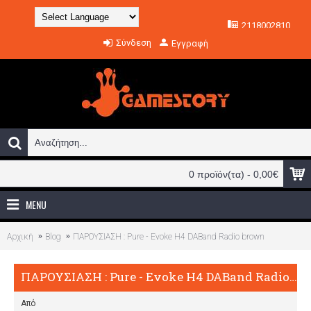
2118002810
Powered by
Σύνδεση
Εγγραφή
Translate
0 προϊόν(τα) - 0,00€
MENU
Αρχική
Blog
ΠΑΡΟΥΣΙΑΣΗ : Pure - Evoke H4 DABand Radio brown
ΠΑΡΟΥΣΙΑΣΗ : Pure - Evoke H4 DABand Radio brown
Από