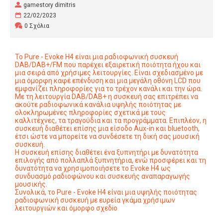
gamestory dimitris
22/02/2023
0 Σχόλια
Το Pure - Evoke H4 είναι μια ραδιοφωνική συσκευή
DAB/DAB+/FM που παρέχει εξαιρετική ποιότητα ήχου και
μια σειρά από χρήσιμες λειτουργίες. Είναι σχεδιασμένο με
μια όμορφη καφέ επένδυση και μια μεγάλη οθόνη LCD που
εμφανίζει πληροφορίες για το τρέχον κανάλι και την ώρα.
Με τη λειτουργία DAB/DAB+ η συσκευή σας επιτρέπει να
ακούτε ραδιοφωνικά κανάλια υψηλής ποιότητας με
ολοκληρωμένες πληροφορίες σχετικά με τους
καλλιτέχνες, τα τραγούδια και τα προγράμματα. Επιπλέον, η
συσκευή διαθέτει επίσης μια είσοδο Aux-in και bluetooth,
έτσι ώστε να μπορείτε να συνδέσετε τη δική σας μουσική
συσκευή.
Η συσκευή επίσης διαθέτει ένα ξυπνητήρι με δυνατότητα
επιλογής από πολλαπλά ξυπνητήρια, ενώ προσφέρει και τη
δυνατότητα να χρησιμοποιήσετε το Evoke H4 ως
συνδυασμό ραδιοφώνου και συσκευής αναπαραγωγής
μουσικής.
Συνολικά, το Pure - Evoke H4 είναι μια υψηλής ποιότητας
ραδιοφωνική συσκευή με ευρεία γκάμα χρήσιμων
λειτουργιών και όμορφο σχεδio