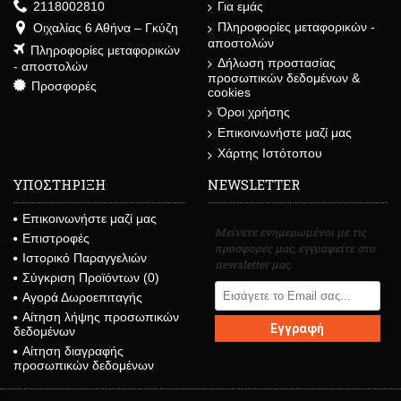
2118002810
Για εμάς
Πληροφορίες μεταφορικών -
Οιχαλίας 6 Αθήνα – Γκύζη
αποστολών
Πληροφορίες μεταφορικών
Δήλωση προστασίας
- αποστολών
προσωπικών δεδομένων &
Προσφορές
cookies
Όροι χρήσης
Επικοινωνήστε μαζί μας
Χάρτης Ιστότοπου
ΥΠΟΣΤΗΡΙΞΗ
NEWSLETTER
Επικοινωνήστε μαζί μας
Μείνετε ενημερωμένοι με τις
Επιστροφές
προσφορές μας, εγγραφείτε στο
Ιστορικό Παραγγελιών
newsletter μας.
Σύγκριση Προϊόντων (
0
)
Αγορά Δωροεπιταγής
Αίτηση λήψης προσωπικών
Εγγραφή
δεδομένων
Αίτηση διαγραφής
προσωπικών δεδομένων