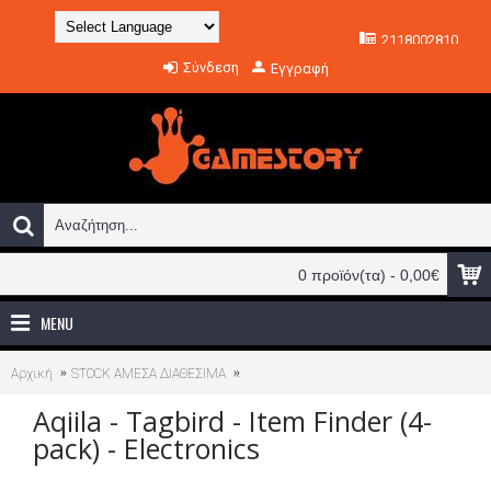
2118002810
Powered by
Σύνδεση
Εγγραφή
Translate
0 προϊόν(τα) - 0,00€
MENU
Αρχική
STOCK ΑΜΕΣΑ ΔΙΑΘΕΣΙΜΑ
Aqiila - Tagbird - Item Finder (4-pack) - Ele
Aqiila - Tagbird - Item Finder (4-
pack) - Electronics