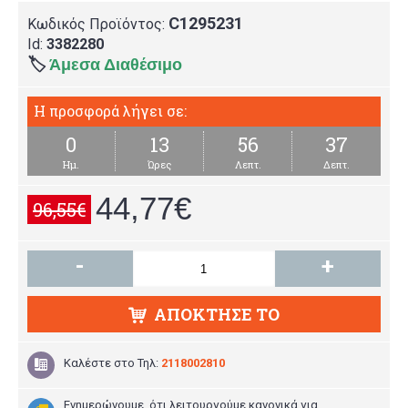
C1295231
Κωδικός Προϊόντος:
Id:
3382280
🏷️
Άμεσα Διαθέσιμο
Η προσφορά λήγει σε:
0
13
56
37
Ημ.
Ώρες
Λεπτ.
Δεπτ.
44,77€
96,55€
-
+
ΑΠΌΚΤΗΣΕ ΤΟ
Καλέστε στο
Τηλ:
2118002810
Ενημερώνουμε ότι λειτουργούμε κανονικά για