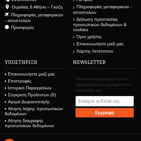
Πληροφορίες μεταφορικών -
Οιχαλίας 6 Αθήνα – Γκύζη
αποστολών
Πληροφορίες μεταφορικών
Δήλωση προστασίας
- αποστολών
προσωπικών δεδομένων &
Προσφορές
cookies
Όροι χρήσης
Επικοινωνήστε μαζί μας
Χάρτης Ιστότοπου
ΥΠΟΣΤΗΡΙΞΗ
NEWSLETTER
Επικοινωνήστε μαζί μας
Μείνετε ενημερωμένοι με τις
Επιστροφές
προσφορές μας, εγγραφείτε στο
Ιστορικό Παραγγελιών
newsletter μας.
Σύγκριση Προϊόντων (
0
)
Αγορά Δωροεπιταγής
Αίτηση λήψης προσωπικών
Εγγραφή
δεδομένων
Αίτηση διαγραφής
προσωπικών δεδομένων