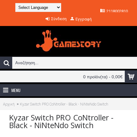
2118002810
Powered by
Σύνδεση
Εγγραφή
Translate
0 προϊόν(τα) - 0,00€
MENU
Αρχική
Kyzar Switch PRO CoNtroller - Black - NiNteNdo Switch
Kyzar Switch PRO CoNtroller -
Black - NiNteNdo Switch