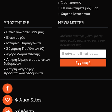
Όροι χρήσης
Επικοινωνήστε μαζί μας
Χάρτης Ιστότοπου
ΥΠΟΣΤΗΡΙΞΗ
NEWSLETTER
Επικοινωνήστε μαζί μας
Μείνετε ενημερωμένοι με τις
Επιστροφές
προσφορές μας, εγγραφείτε στο
Ιστορικό Παραγγελιών
newsletter μας.
Σύγκριση Προϊόντων (
0
)
Αγορά Δωροεπιταγής
Αίτηση λήψης προσωπικών
Εγγραφή
δεδομένων
Αίτηση διαγραφής
προσωπικών δεδομένων
Φιλικά Sites
Σύνδεση