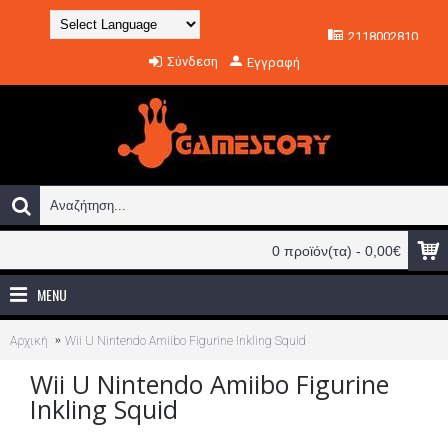
2118002810
Powered by
Σύνδεση
Εγγραφή
Translate
0 προϊόν(τα) - 0,00€
MENU
Αρχική
Wii U Nintendo Amiibo Figurine Inkling Squid
Wii U Nintendo Amiibo Figurine
Inkling Squid