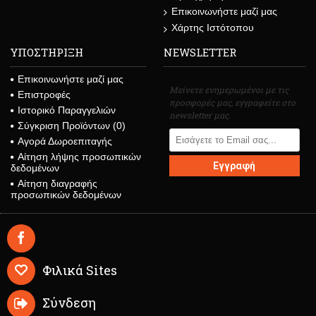
Επικοινωνήστε μαζί μας
Χάρτης Ιστότοπου
ΥΠΟΣΤΗΡΙΞΗ
NEWSLETTER
Επικοινωνήστε μαζί μας
Μείνετε ενημερωμένοι με τις
Επιστροφές
προσφορές μας, εγγραφείτε στο
Ιστορικό Παραγγελιών
newsletter μας.
Σύγκριση Προϊόντων (
0
)
Αγορά Δωροεπιταγής
Αίτηση λήψης προσωπικών
Εγγραφή
δεδομένων
Αίτηση διαγραφής
προσωπικών δεδομένων
Φιλικά Sites
Σύνδεση