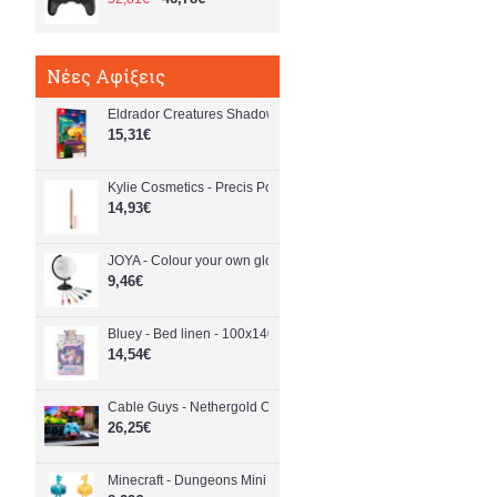
Νέες Αφίξεις
Eldrador Creatures Shadowfall (Code in a Box) - Nintendo Switc
15,31€
Kylie Cosmetics - Precis Pout Lip Liner - 629 Stone - Beauty
14,93€
JOYA - Colour your own globe (981050) - Toys
9,46€
Bluey - Bed linen - 100x140, 40x45 cm - Baby and Children
14,54€
Cable Guys - Nethergold Ore Enderman - PlayStation 5
26,25€
Minecraft - Dungeons Mini Crafter Plush (Assorted) - Toys