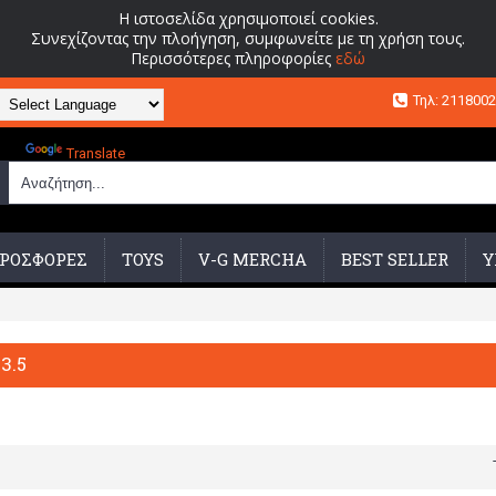
Η ιστοσελίδα χρησιμοποιεί cookies.
Συνεχίζοντας την πλοήγηση, συμφωνείτε με τη χρήση τους.
Περισσότερες πληροφορίες
εδώ
Τηλ: 211800
Powered by
Translate
ΡΟΣΦΟΡΕΣ
TOYS
V-G MERCHA
BEST SELLER
Υ
3.5