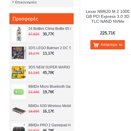
Επικοινωνία
Lexar NM620 M.2 1000
GB PCI Express 3.0 3D
Προσφορές
TLC NAND NVMe
24 Bottles Clima Bottle 05 L Tivoli 24B192
225,71€
30,77€
37,62€
Απόκτησε το
3DS LEGO Batman 2 DC Super Heroes
13,17€
15,27€
3DS NEW SUPER MARIO BROS 2
45,78€
51,24€
8BitDo Micro Bluetooth Gamepad Green Video Games and Cons
19,78€
22,44€
8BitDo N30 Wireless Mobile Charger Nintendo Switch
16,17€
18,65€
8BitDo PRO 2 Gamepad Hall EdBlack Nintendo Switch
46,78€
52,81€