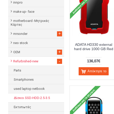
innpro
make up- face
motherboard -Μητρικές
Κάρτες
+
mrsonder
neo stock
ADATA HD330 external
hard drive 1000 GB Red
+
OEM
-
136,07€
Refurbished-new
Parts
Απόκτησε το
Smartphones
used laptop netbook
Δίσκοι SSD-HDD-2.5-3.5
Εκτυπωτές