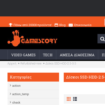
Πάνω από 20000 προϊόντα!
Blog
Επικοινωνία
VIDEO GAMES
TECH
ΑΜΕΣΑ ΔΙΑΘΕΣΙΜΑ
Π
Αρχική
Refurbished-new
Δίσκοι SSD-HDD-2.5-3.5
Δίσκοι SSD-HDD-2.5-
Κατηγορίες
action
action_temp
check