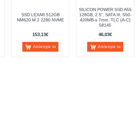
SILICON POWER SSD A55
SSD LEXAR 512GB
128GB, 2.5", SATA III, 550-
NM620 M.2 2280 NVME
420MB-s 7mm, TLC (A-C)
58145
153,13€
46,03€
Απόκτησε το
Απόκτησε το
oles