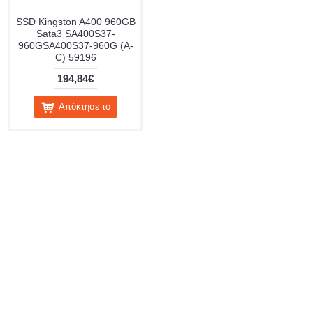
SSD Kingston A400 960GB
Sata3 SA400S37-
960GSA400S37-960G (A-
C) 59196
194,84€
Απόκτησε το