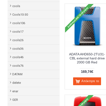
cools
Cools10-30
cools106
cools17
cools26
cools36
ADATA AHD650-2TU31-
cools46
CBL external hard drive
2000 GB Red
cools76
169,74€
DATAM
Απόκτησε το
delete
enar
GER