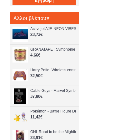
Εγγραφή
Άλλοι βλέπουν
Activejet AJE-NEON VIBES LED neon sign
23,73€
GRANATAPET Symphonie No.10 Wild boar and duck - wet cat fo
4,66€
Harry Potte- Wireless controlle- Gryffindo- Nintendo Switch
32,50€
Cable Guys - Marvel Symbiote Spider-Man - PlayStation 5
37,80€
Pokémon - Battle Figure Drifloon & Pikachu (PKW4531) - Toys
11,42€
ONI: Road to be the Mightiest Oni - Nintendo Switch
23,91€