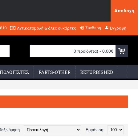
Αποδοχή
2810
Σύνδεση
Αντικαταβολή & όλες οι κάρτες
Εγγραφή
0 προϊόν(τα) - 0,00€
ΠΟΛΟΓΙΣΤΕΣ
PARTS-OTHER
REFURBISHED
Ταξινόμηση:
Εμφάνιση: