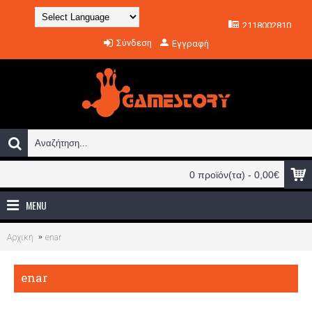
2118002810
Powered by
Σύνδεση
Εγγραφή
Translate
0 προϊόν(τα) - 0,00€
MENU
Αρχική
enar
enar