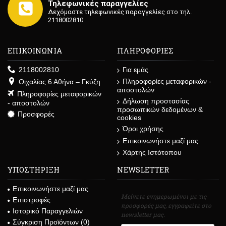
Τηλεφωνικές παραγγελίες
Δεχόμαστε τηλεφωνικές παραγγελίες στο τηλ.
2118002810
ΕΠΙΚΟΙΝΩΝΙΑ
ΠΛΗΡΟΦΟΡΙΕΣ
2118002810
Για εμάς
Πληροφορίες μεταφορικών -
Οιχαλίας 6 Αθήνα – Γκύζη
αποστολών
Πληροφορίες μεταφορικών
Δήλωση προστασίας
- αποστολών
προσωπικών δεδομένων &
Προσφορές
cookies
Όροι χρήσης
Επικοινωνήστε μαζί μας
Χάρτης Ιστότοπου
ΥΠΟΣΤΗΡΙΞΗ
NEWSLETTER
Επικοινωνήστε μαζί μας
Μείνετε ενημερωμένοι με τις
Επιστροφές
προσφορές μας, εγγραφείτε στο
Ιστορικό Παραγγελιών
newsletter μας.
Σύγκριση Προϊόντων (
0
)