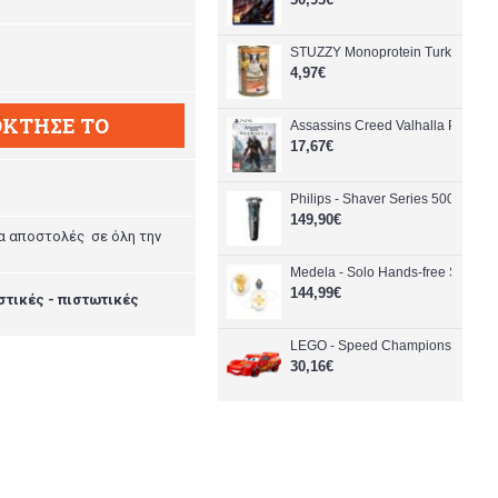
STUZZY Monoprotein Turkey - wet 
4,97€
ΚΤΗΣΕ ΤΟ
Assassins Creed Valhalla PlayStat
17,67€
Philips - Shaver Series 5000 S58
149,90€
α αποστολές σε όλη την
Medela - Solo Hands-free Single E
144,99€
στικές - πιστωτικές
LEGO - Speed Champions - Lightn
30,16€