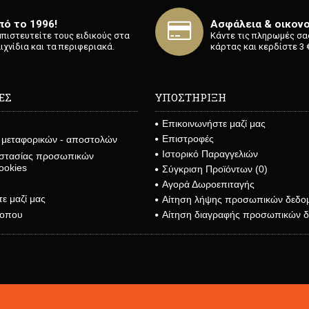
πό το 1996!
Ασφάλεια & οικονο
Εμπιστευτείτε τους ειδικούς στα
Κάντε τις πληρωμές σα
ιχνίδια και τα περιφεριακά.
κάρτας και κερδίστε 3 €
ΕΣ
ΥΠΟΣΤΗΡΙΞΗ
Επικοινωνήστε μαζί μας
Επιστροφές
 μεταφορικών - αποστολών
Ιστορικό Παραγγελιών
στασίας προσωπικών
ookies
Σύγκριση Προϊόντων (
0
)
Αγορά Δωροεπιταγής
ε μαζί μας
Αίτηση λήψης προσωπικών δεδο
Αίτηση διαγραφής προσωπικών 
τοπου