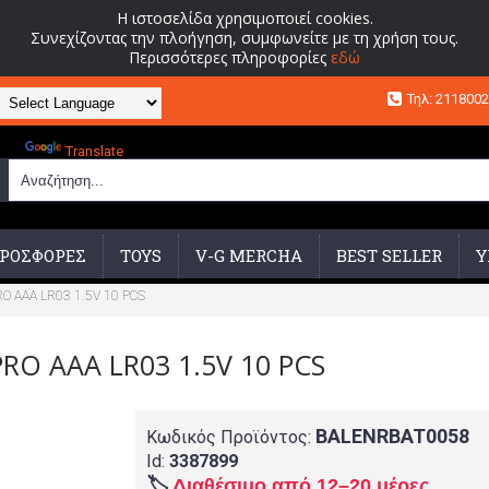
Η ιστοσελίδα χρησιμοποιεί cookies.
Συνεχίζοντας την πλοήγηση, συμφωνείτε με τη χρήση τους.
Περισσότερες πληροφορίες
εδώ
Τηλ: 211800
Powered by
Translate
ΡΟΣΦΟΡΕΣ
TOYS
V-G MERCHA
BEST SELLER
Υ
 AAA LR03 1.5V 10 PCS
RO AAA LR03 1.5V 10 PCS
BALENRBAT0058
Κωδικός Προϊόντος:
Id:
3387899
🏷️
Διαθέσιμο από 12–20 μέρες