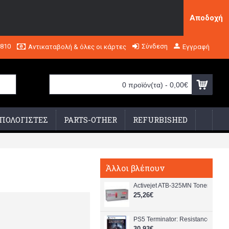
Αποδοχή
2810
Σύνδεση
Αντικαταβολή & όλες οι κάρτες
Εγγραφή
0 προϊόν(τα) - 0,00€
ΠΟΛΟΓΙΣΤΕΣ
PARTS-OTHER
REFURBISHED
Άλλοι βλέπουν
Activejet ATB-325MN Toner (repl
25,26€
PS5 Terminator: Resistance Enha
30,93€