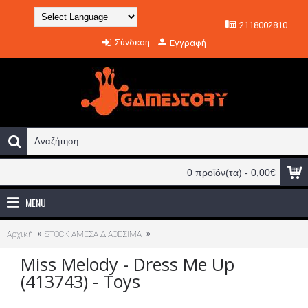
2118002810
Powered by
Σύνδεση
Εγγραφή
Translate
0 προϊόν(τα) - 0,00€
MENU
Αρχική
STOCK ΑΜΕΣΑ ΔΙΑΘΕΣΙΜΑ
Miss Melody - Dress Me Up (413743) - Toy
Miss Melody - Dress Me Up
(413743) - Toys