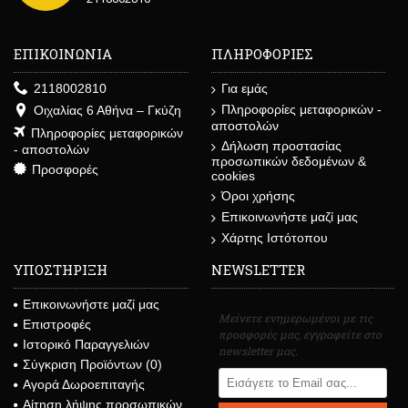
ΕΠΙΚΟΙΝΩΝΙΑ
ΠΛΗΡΟΦΟΡΙΕΣ
2118002810
Για εμάς
Πληροφορίες μεταφορικών -
Οιχαλίας 6 Αθήνα – Γκύζη
αποστολών
Πληροφορίες μεταφορικών
Δήλωση προστασίας
- αποστολών
προσωπικών δεδομένων &
Προσφορές
cookies
Όροι χρήσης
Επικοινωνήστε μαζί μας
Χάρτης Ιστότοπου
ΥΠΟΣΤΗΡΙΞΗ
NEWSLETTER
Επικοινωνήστε μαζί μας
Μείνετε ενημερωμένοι με τις
Επιστροφές
προσφορές μας, εγγραφείτε στο
Ιστορικό Παραγγελιών
newsletter μας.
Σύγκριση Προϊόντων (
0
)
Αγορά Δωροεπιταγής
Αίτηση λήψης προσωπικών