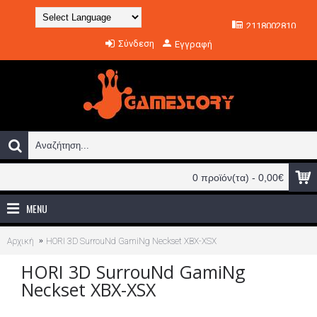
2118002810
Powered by
Σύνδεση
Εγγραφή
Translate
0 προϊόν(τα) - 0,00€
MENU
Αρχική
HORI 3D SurrouNd GamiNg Neckset XBX-XSX
HORI 3D SurrouNd GamiNg
Neckset XBX-XSX