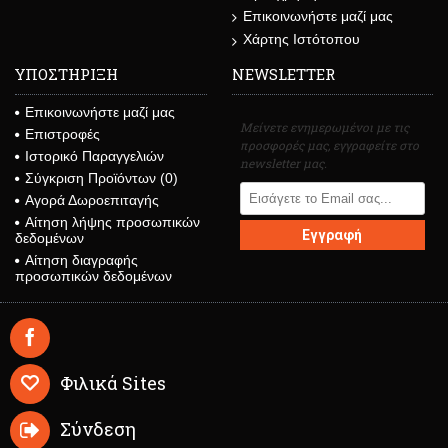
Επικοινωνήστε μαζί μας
Χάρτης Ιστότοπου
ΥΠΟΣΤΗΡΙΞΗ
NEWSLETTER
Επικοινωνήστε μαζί μας
Μείνετε ενημερωμένοι με τις
Επιστροφές
προσφορές μας, εγγραφείτε στο
Ιστορικό Παραγγελιών
newsletter μας.
Σύγκριση Προϊόντων (
0
)
Αγορά Δωροεπιταγής
Αίτηση λήψης προσωπικών
Εγγραφή
δεδομένων
Αίτηση διαγραφής
προσωπικών δεδομένων
Φιλικά Sites
Σύνδεση