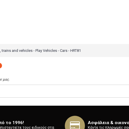
 trains and vehicles - Play Vehicles - Cars - HRT81
s
r μας.
πό το 1996!
Ασφάλεια & οικονο
Εμπιστευτείτε τους ειδικούς στα
Κάντε τις πληρωμές σα