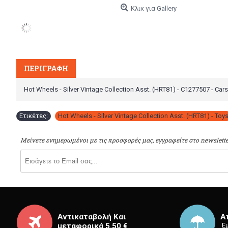
Κλικ για Gallery
ΠΕΡΙΓΡΑΦΉ
Hot Wheels - Silver Vintage Collection Asst. (HRT81) - C1277507 - Cars,
Ετικέτες:
Hot Wheels - Silver Vintage Collection Asst. (HRT81) - Toy
Μείνετε ενημερωμένοι με τις προσφορές μας, εγγραφείτε στο newslette
Αντικαταβολή Και
Α
μεταφορικά 5.50 €
⁡ 