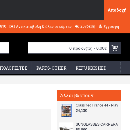
Αποδοχή
2810
Σύνδεση
Αντικαταβολή & όλες οι κάρτες
Εγγραφή
0 προϊόν(τα) - 0,00€
ΠΟΛΟΓΙΣΤΕΣ
PARTS-OTHER
REFURBISHED
Άλλοι βλέπουν
Classified France 44 - PlayStation
24,13€
SUNGLASSES CARRERA Unisex 231
56,86€