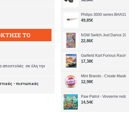
Philips 3000 series BHA310/00 hair
49,85€
ΚΤΗΣΕ ΤΟ
NSW Switch Just Dance 2021
22,86€
Garfield Kart Furious Racing - Pla
17,38€
α αποστολές σε όλη την
Mini Brands - Create MasterChef 
12,98€
στικές - πιστωτικές
Paw Patrol - Vovserne redder din
14,54€