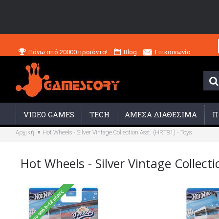
Πάνω από 20000 προϊόντα!
Blog
Επικοινωνία
VIDEO GAMES
TECH
ΑΜΕΣΑ ΔΙΑΘΕΣΙΜΑ
Π
Αρχική
Hot Wheels - Silver Vintage Collection Asst. (HRT81) - Toys
Hot Wheels - Silver Vintage Collecti