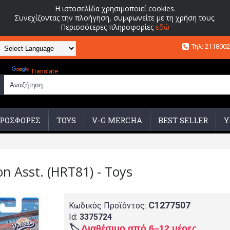
Η ιστοσελίδα χρησιμοποιεί cookies.
Συνεχίζοντας την πλοήγηση, συμφωνείτε με τη χρήση τους.
Περισσότερες πληροφορίες
εδώ
Τηλ: 211800
Powered by
Translate
ΡΟΣΦΟΡΕΣ
TOYS
V-G MERCHA
BEST SELLER
Υ
on Asst. (HRT81) - Toys
C1277507
Κωδικός Προϊόντος:
Id:
3375724
🏷️
Διαθέσιμο από 6–12 μέρες