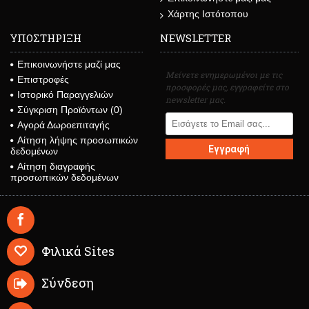
Χάρτης Ιστότοπου
ΥΠΟΣΤΗΡΙΞΗ
NEWSLETTER
Επικοινωνήστε μαζί μας
Μείνετε ενημερωμένοι με τις
Επιστροφές
προσφορές μας, εγγραφείτε στο
Ιστορικό Παραγγελιών
newsletter μας.
Σύγκριση Προϊόντων (
0
)
Αγορά Δωροεπιταγής
Αίτηση λήψης προσωπικών
Εγγραφή
δεδομένων
Αίτηση διαγραφής
προσωπικών δεδομένων
Φιλικά Sites
Σύνδεση