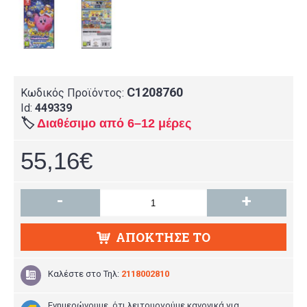
C1208760
Κωδικός Προϊόντος:
Id:
449339
🏷️
Διαθέσιμο από 6–12 μέρες
55,16€
-
+
ΑΠΌΚΤΗΣΕ ΤΟ
Καλέστε στο
Τηλ:
2118002810
Ενημερώνουμε ότι λειτουργούμε κανονικά για