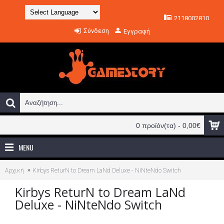
2118002810
Powered by
Σύνδεση
Εγγραφή
Translate
0 προϊόν(τα) - 0,00€
MENU
Αρχική
Kirbys ReturN to Dream LaNd Deluxe - NiNteNdo Switch
Kirbys ReturN to Dream LaNd
Deluxe - NiNteNdo Switch