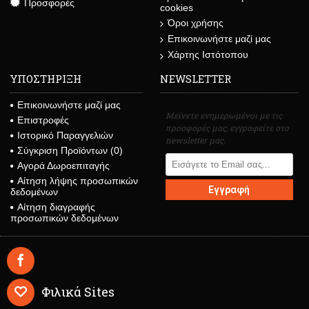
Προσφορές
cookies
Όροι χρήσης
Επικοινωνήστε μαζί μας
Χάρτης Ιστότοπου
ΥΠΟΣΤΗΡΙΞΗ
NEWSLETTER
Επικοινωνήστε μαζί μας
Μείνετε ενημερωμένοι με τις
Επιστροφές
προσφορές μας, εγγραφείτε στο
Ιστορικό Παραγγελιών
newsletter μας.
Σύγκριση Προϊόντων (
0
)
Αγορά Δωροεπιταγής
Αίτηση λήψης προσωπικών
Εγγραφή
δεδομένων
Αίτηση διαγραφής
προσωπικών δεδομένων
Φιλικά Sites