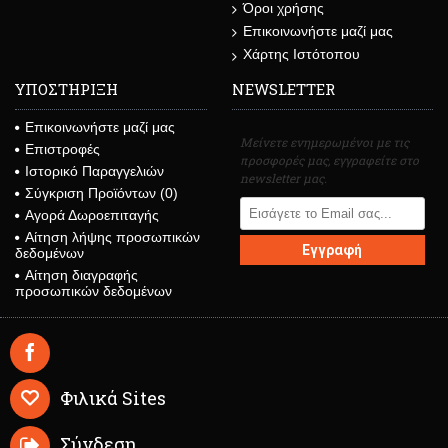
Όροι χρήσης
Επικοινωνήστε μαζί μας
Χάρτης Ιστότοπου
ΥΠΟΣΤΗΡΙΞΗ
NEWSLETTER
Επικοινωνήστε μαζί μας
Μείνετε ενημερωμένοι με τις
Επιστροφές
προσφορές μας, εγγραφείτε στο
Ιστορικό Παραγγελιών
newsletter μας.
Σύγκριση Προϊόντων (
0
)
Αγορά Δωροεπιταγής
Αίτηση λήψης προσωπικών
Εγγραφή
δεδομένων
Αίτηση διαγραφής
προσωπικών δεδομένων
Φιλικά Sites
Σύνδεση